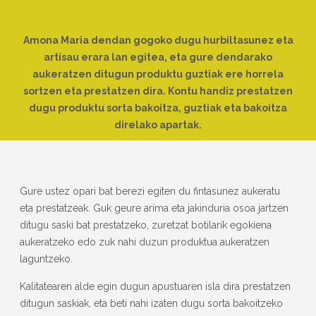
Amona Maria dendan gogoko dugu hurbiltasunez eta
artisau erara lan egitea, eta gure dendarako
aukeratzen ditugun produktu guztiak ere horrela
sortzen eta prestatzen dira. Kontu handiz prestatzen
dugu produktu sorta bakoitza, guztiak eta bakoitza
direlako apartak.
Gure ustez opari bat berezi egiten du fintasunez aukeratu
eta prestatzeak. Guk geure arima eta jakinduria osoa jartzen
ditugu saski bat prestatzeko, zuretzat botilarik egokiena
aukeratzeko edo zuk nahi duzun produktua aukeratzen
laguntzeko.
Kalitatearen alde egin dugun apustuaren isla dira prestatzen
ditugun saskiak, eta beti nahi izaten dugu sorta bakoitzeko