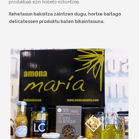
produktuak ezin hobeto ezkontzea.
Xehetasun bakoitza zaintzen dugu, hortxe baitago
delicatessen produktu baten bikaintasuna.