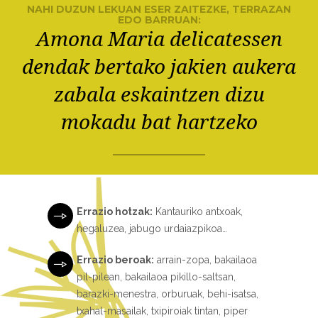
NAHI DUZUN LEKUAN ESER ZAITEZKE, TERRAZAN
EDO BARRUAN:
Amona Maria delicatessen
dendak bertako jakien aukera
zabala eskaintzen dizu
mokadu bat hartzeko
Errazio hotzak:
Kantauriko antxoak,
hegaluzea, jabugo urdaiazpikoa…
Errazio beroak:
arrain-zopa, bakailaoa
pil-pilean, bakailaoa pikillo-saltsan,
barazki-menestra, orburuak, behi-isatsa,
txahal-masailak, txipiroiak tintan, piper