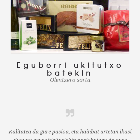
Eguberri ukitutxo
batekin
Olentzero sorta
Kalitatea da gure pasioa, eta hainbat urtetan ikasi
duguna geure bisitariekin partekatzea da gure