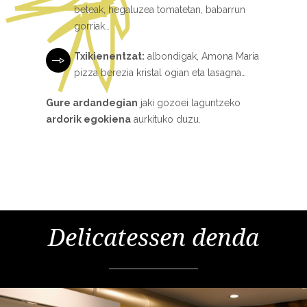
beteak, hegaluzea tomatetan, babarrun
gorriak…
Txikienentzat:
albondigak, Amona Maria
pizza berezia kristal ogian eta lasagna…
Gure ardandegian
jaki gozoei laguntzeko
ardorik egokiena
aurkituko duzu.
Delicatessen denda