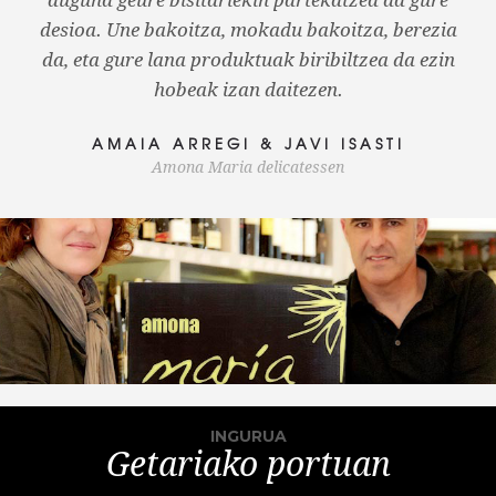
desioa. Une bakoitza, mokadu bakoitza, berezia
da, eta gure lana produktuak biribiltzea da ezin
hobeak izan daitezen.
AMAIA ARREGI & JAVI ISASTI
Amona Maria delicatessen
INGURUA
Getariako portuan