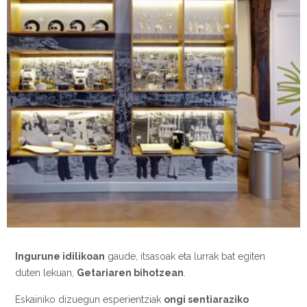
Ingurune idilikoan
gaude, itsasoak eta lurrak bat egiten
duten lekuan,
Getariaren bihotzean
.
Eskainiko dizuegun esperientziak
ongi sentiaraziko