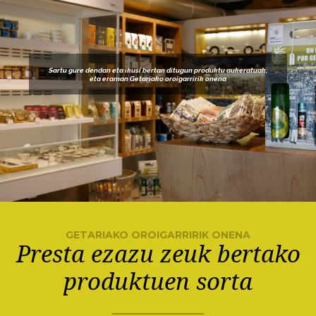
Sartu gure dendan eta ikusi bertan ditugun produktu aukeratuak,
eta eraman Getariako oroigarririk onena
GETARIAKO OROIGARRIRIK ONENA
Presta ezazu zeuk bertako
produktuen sorta