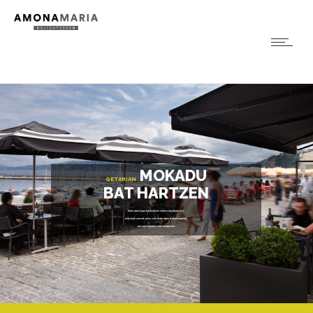
MOKADU
GETARIAN
BAT HARTZEN
Goza ezazu kopa bat txakolin edanez eta Kantauriko
antxoarik onenak janez, edo dasta itzazu txahal-masailak
zuk aukeratutako ardo beltzarekin.