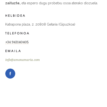
zaituzte,
eta espero dugu probetxu osoa aterako diozuela.
HELBIDEA
Katrapona plaza, 2. 20808 Getaria (Gipuzkoa)
TELEFONOA
+34 943140405
EMAILA
info@amonamaria.com